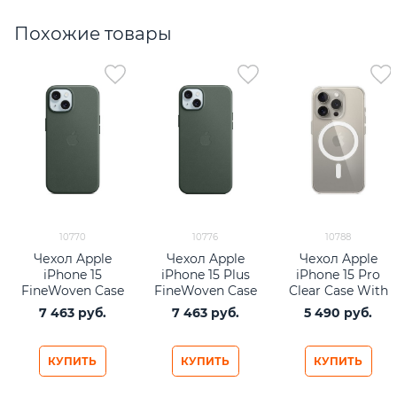
Похожие товары
10770
10776
10788
Чехол Apple
Чехол Apple
Чехол Apple
iPhone 15
iPhone 15 Plus
iPhone 15 Pro
FineWoven Case
FineWoven Case
Clear Case With
with MagSafe -
with MagSafe -
MagSafe
7 463
 руб.
7 463
 руб.
5 490
 руб.
Evergreen
Evergreen
прозрачный
КУПИТЬ
КУПИТЬ
КУПИТЬ