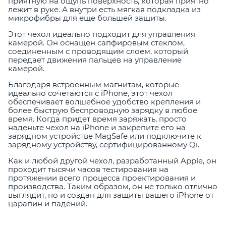
приятную на ощупь поверхность, которая приятно
лежит в руке. А внутри есть мягкая подкладка из
микрофибры для еще большей защиты.
Этот чехол идеально подходит для управления
камерой. Он оснащен сапфировым стеклом,
соединенным с проводящим слоем, который
передает движения пальцев на управление
камерой.
Благодаря встроенным магнитам, которые
идеально сочетаются с iPhone, этот чехол
обеспечивает волшебное удобство крепления и
более быструю беспроводную зарядку в любое
время. Когда придет время заряжать, просто
наденьте чехол на iPhone и закрепите его на
зарядном устройстве MagSafe или подключите к
зарядному устройству, сертифицированному Qi.
Как и любой другой чехол, разработанный Apple, он
проходит тысячи часов тестирования на
протяжении всего процесса проектирования и
производства. Таким образом, он не только отлично
выглядит, но и создан для защиты вашего iPhone от
царапин и падений.