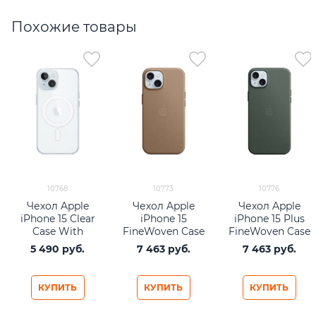
Похожие товары
10768
10773
10776
Чехол Apple
Чехол Apple
Чехол Apple
iPhone 15 Clear
iPhone 15
iPhone 15 Plus
Case With
FineWoven Case
FineWoven Case
MagSafe
with MagSafe -
with MagSafe -
5 490
 руб.
7 463
 руб.
7 463
 руб.
прозрачный
Taupe
Evergreen
КУПИТЬ
КУПИТЬ
КУПИТЬ