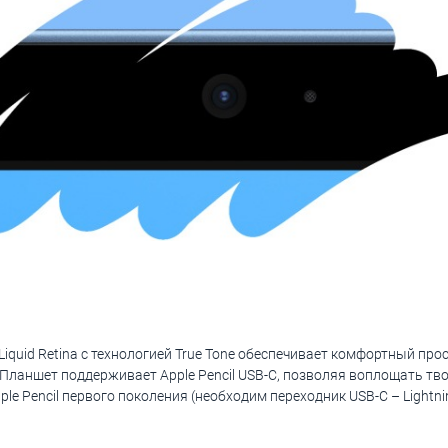
iquid Retina с технологией True Tone обеспечивает комфортный пр
. Планшет поддерживает Apple Pencil USB-C, позволяя воплощать тв
e Pencil первого поколения (необходим переходник USB-C – Lightni