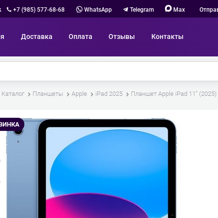
к
+7 (985) 577-68-68
WhatsApp
Telegram
Max
Отпра
ия
Доставка
Оплата
Отзывы
Контакты
Каталог
Планшеты
Apple
iPad 2025
Планшет Apple iPad 11” (2025) 
ВИНКА