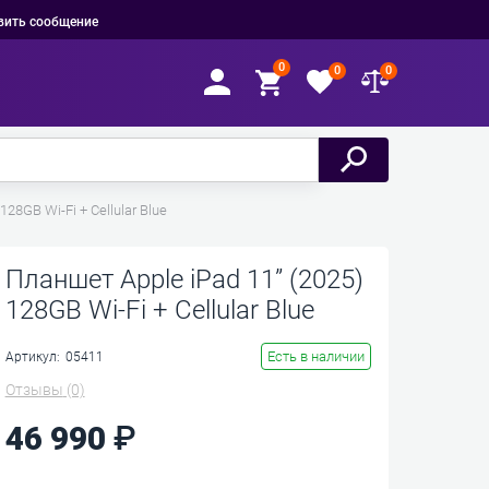
вить сообщение
0
0
0
128GB Wi-Fi + Cellular Blue
Планшет Apple iPad 11” (2025)
128GB Wi-Fi + Cellular Blue
Есть в наличии
Артикул:
05411
Отзывы
(0)
46 990