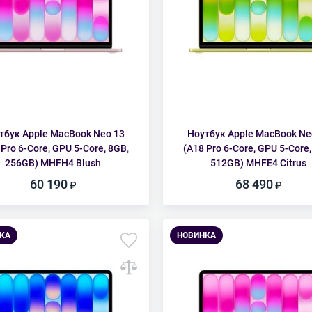
тбук Apple MacBook Neo 13
Ноутбук Apple MacBook Ne
 Pro 6-Core, GPU 5-Core, 8GB,
(A18 Pro 6-Core, GPU 5-Core,
256GB) MHFH4 Blush
512GB) MHFE4 Citrus
60 190
68 490
КА
НОВИНКА