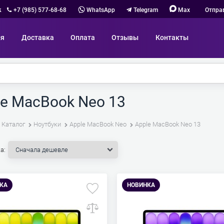
к
+7 (985) 577-68-68
WhatsApp
Telegram
Max
Отпра
ия
Доставка
Оплата
Отзывы
Контакты
le MacBook Neo 13
Каталог
Ноутбуки
Apple MacBook Neo
Apple MacBook Neo 13
а:
КА
НОВИНКА