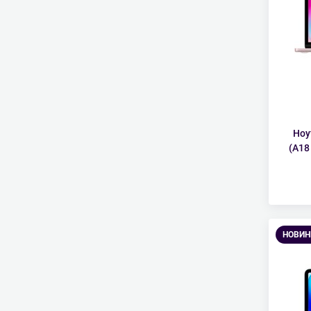
Ноу
(A18
НОВИН