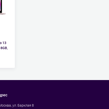
o 13
 8GB,
дрес
 Москва, ул. Барклая 8