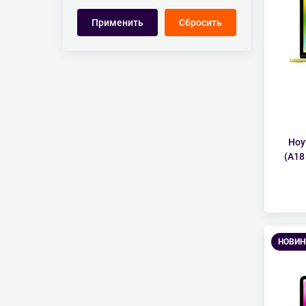
Ноу
(A18
НОВИН