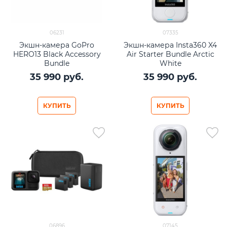
06231
07335
Экшн-камера GoPro
Экшн-камера Insta360 X4
HERO13 Black Accessory
Air Starter Bundle Arctic
Bundle
White
35 990
 руб.
35 990
 руб.
КУПИТЬ
КУПИТЬ
06896
07145