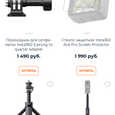
10952
10957
Переходник для селфи-
Стекло защитное Insta360
палок Insta360 3-prong to
Ace Pro Screen Protector
quarter adapter
1 490
 руб.
1 990
 руб.
КУПИТЬ
КУПИТЬ