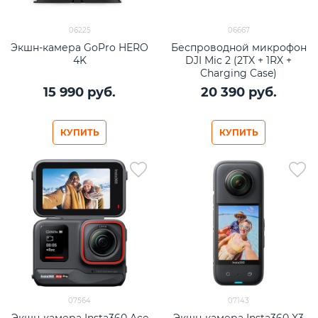
06225
06667
Экшн-камера GoPro HERO
Беспроводной микрофон
4K
DJI Mic 2 (2TX + 1RX +
Charging Case)
15 990
 руб.
20 390
 руб.
КУПИТЬ
КУПИТЬ
07564
07143
Экшн-камера Insta360 Ace
Экшн-камера Insta360 X3