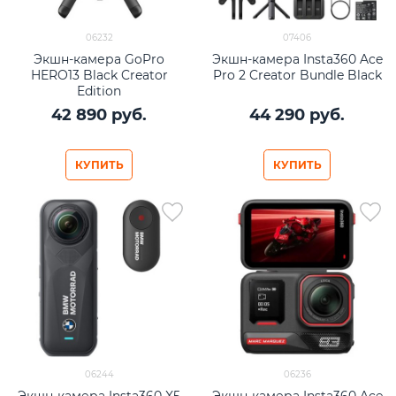
06232
07406
Экшн-камера GoPro
Экшн-камера Insta360 Ace
HERO13 Black Creator
Pro 2 Creator Bundle Black
Edition
42 890
 руб.
44 290
 руб.
КУПИТЬ
КУПИТЬ
06244
06236
Экшн-камера Insta360 X5
Экшн-камера Insta360 Ace