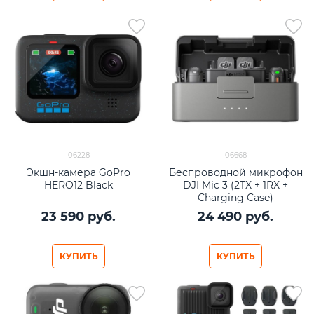
06228
06668
Экшн-камера GoPro
Беспроводной микрофон
HERO12 Black
DJI Mic 3 (2TX + 1RX +
Charging Case)
23 590
 руб.
24 490
 руб.
КУПИТЬ
КУПИТЬ