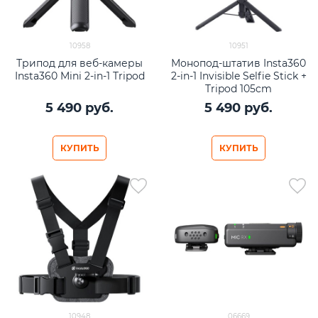
10958
10951
Трипод для веб-камеры
Монопод-штатив Insta360
Insta360 Mini 2-in-1 Tripod
2-in-1 Invisible Selfie Stick +
Tripod 105cm
5 490
 руб.
5 490
 руб.
КУПИТЬ
КУПИТЬ
10948
06669