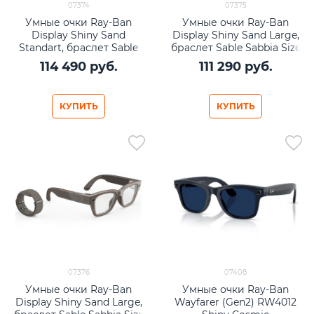
07374
07375
Умные очки Ray-Ban
Умные очки Ray-Ban
Display Shiny Sand
Display Shiny Sand Large,
Standart, браслет Sable
браслет Sable Sabbia Size
Sabbia Size 3
2
114 490
 руб.
111 290
 руб.
КУПИТЬ
КУПИТЬ
07376
07408
Умные очки Ray-Ban
Умные очки Ray-Ban
Display Shiny Sand Large,
Wayfarer (Gen2) RW4012