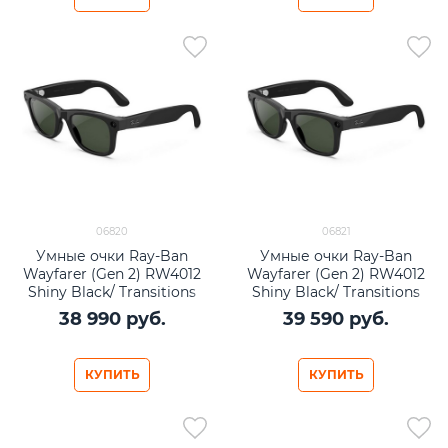
06820
06821
Умные очки Ray-Ban
Умные очки Ray-Ban
Wayfarer (Gen 2) RW4012
Wayfarer (Gen 2) RW4012
Shiny Black/ Transitions
Shiny Black/ Transitions
Graphite Green lenses Size
Graphite Green lenses Size
38 990
 руб.
39 590
 руб.
L
M
КУПИТЬ
КУПИТЬ