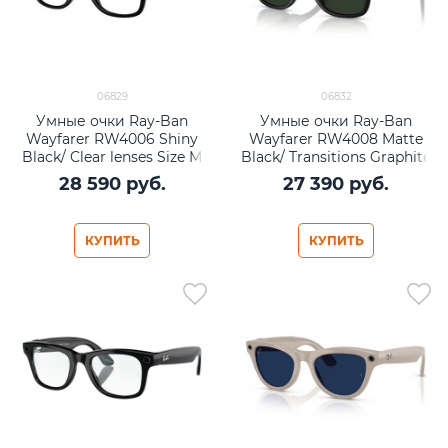
06829
06832
Умные очки Ray-Ban
Умные очки Ray-Ban
Wayfarer RW4006 Shiny
Wayfarer RW4008 Matte
Black/ Clear lenses Size M
Black/ Transitions Graphite
(50mm)
Green lenses Size L (53mm)
28 590
 руб.
27 390
 руб.
КУПИТЬ
КУПИТЬ