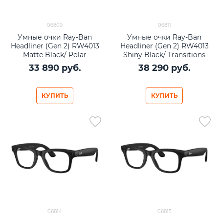
06809
06811
Умные очки Ray-Ban
Умные очки Ray-Ban
Headliner (Gen 2) RW4013
Headliner (Gen 2) RW4013
Matte Black/ Polar
Shiny Black/ Transitions
Graphite lenses Size M
Graphite Green lenses Size
33 890
 руб.
38 290
 руб.
M
КУПИТЬ
КУПИТЬ
06814
06815