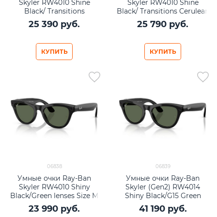
Skyler RW4010 Shine
Skyler RW4010 Shine
Black/ Transitions
Black/ Transitions Cerulean
Amethyst lenses Size M
Blue lenses Size M (52mm)
25 390
 руб.
25 790
 руб.
(52mm)
КУПИТЬ
КУПИТЬ
06838
06839
Умные очки Ray-Ban
Умные очки Ray-Ban
Skyler RW4010 Shiny
Skyler (Gen2) RW4014
Black/Green lenses Size M
Shiny Black/G15 Green
(52mm)
lenses Size M (52mm)
23 990
 руб.
41 190
 руб.