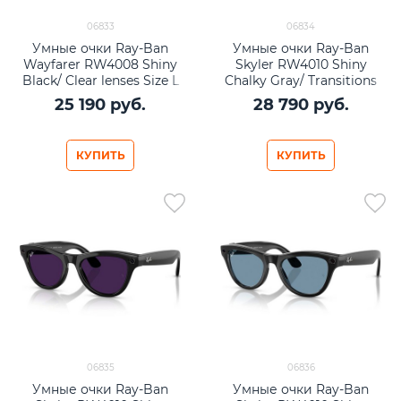
06833
06834
Умные очки Ray-Ban
Умные очки Ray-Ban
Wayfarer RW4008 Shiny
Skyler RW4010 Shiny
Black/ Clear lenses Size L
Chalky Gray/ Transitions
(53mm)
Sapphire lenses Size M
25 190
 руб.
28 790
 руб.
(52mm)
КУПИТЬ
КУПИТЬ
06835
06836
Умные очки Ray-Ban
Умные очки Ray-Ban