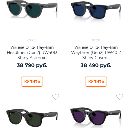
07370
07371
Умные очки Ray-Ban
Умные очки Ray-Ban
Headliner (Gen2) RW4013
Wayfarer (Gen2) RW4012
Shiny Asteroid
Shiny Cosmic
Grey/Transitions Emerald
Blue/Transitions Sapphire
38 790
 руб.
38 490
 руб.
lenses Size M (50mm)
lenses Size L (53mm)
КУПИТЬ
КУПИТЬ