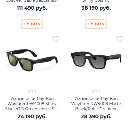
браслет Sable Sabbia Size
Shiny Cosmic
3
Blue/Transitions Sapphire
111 490
 руб.
38 190
 руб.
lenses Size M (50mm)
КУПИТЬ
КУПИТЬ
07516
07517
Умные очки Ray-Ban
Умные очки Ray-Ban
Wayfarer RW4008 Shiny
Wayfarer RW4008 Matte
Black/G15 Green lenses Size
Black/Polar Gradient
L (53mm)
Graphite lenses Size L
24 190
 руб.
28 390
 руб.
(53mm)