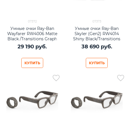
07372
07373
Умные очки Ray-Ban
Умные очки Ray-Ban
Wayfarer RW4006 Matte
Skyler (Gen2) RW4014
Black /Transitions Graph
Shiny Black/Transitions
Green lenses Size M
Amethyst lenses Size M
29 190
 руб.
38 690
 руб.
(50mm)
(52mm)
КУПИТЬ
КУПИТЬ