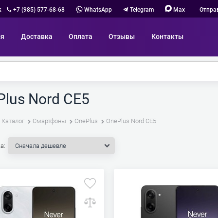
к
+7 (985) 577-68-68
WhatsApp
Telegram
Max
Отпра
ия
Доставка
Оплата
Отзывы
Контакты
Plus Nord CE5
Каталог
Смартфоны
OnePlus
OnePlus Nord CE5
а: