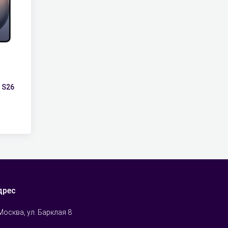
 S26
дрес
 Москва, ул. Барклая 8