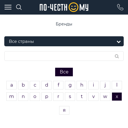
Бренды
Все
a
b
c
d
f
g
h
i
j
l
m
n
o
p
r
s
t
v
w
x
я