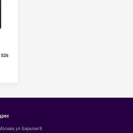
 S26
дрес
 Москва, ул. Барклая 8