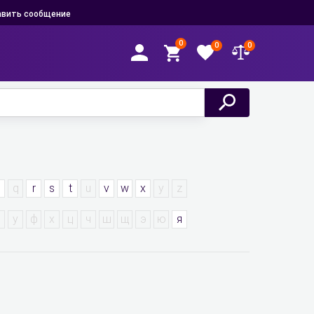
вить сообщение
0
0
0
p
q
r
s
t
u
v
w
x
y
z
у
ф
х
ц
ч
ш
щ
э
ю
я