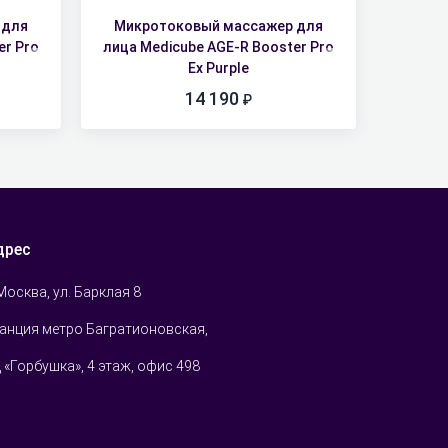
 для
Микротоковый массажер для
er Pro
лица Medicube AGE-R Booster Pro
Ex Purple
14 190
дрес
 Москва, ул. Барклая 8
анция метро Багратионовская,
 «Горбушка», 4 этаж, офис 498