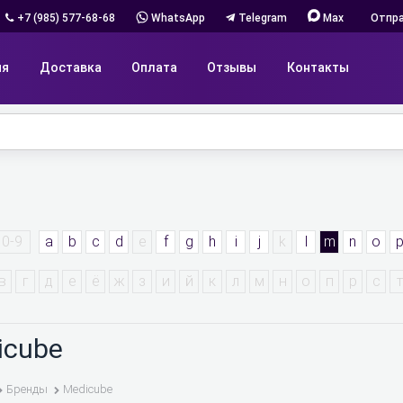
+7 (985) 577-68-68
WhatsApp
Telegram
Max
Отпра
ия
Доставка
Оплата
Отзывы
Контакты
0-9
a
b
c
d
e
f
g
h
i
j
k
l
m
n
o
в
г
д
е
ё
ж
з
и
й
к
л
м
н
о
п
р
с
т
icube
Бренды
Medicube