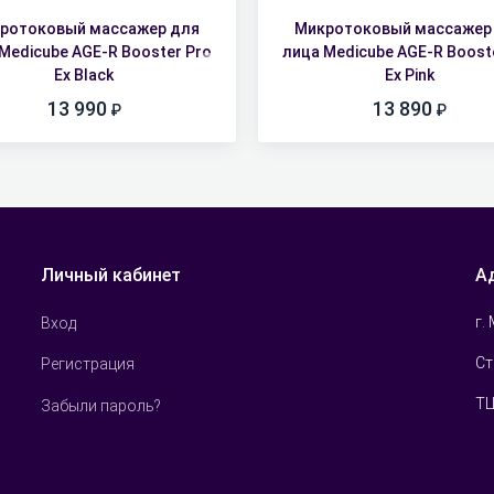
ротоковый массажер для
Микротоковый массажер
Medicube AGE-R Booster Pro
лица Medicube AGE-R Boost
Ex Black
Ex Pink
13 990
13 890
Личный кабинет
А
г.
Вход
Ст
Регистрация
ТЦ
Забыли пароль?