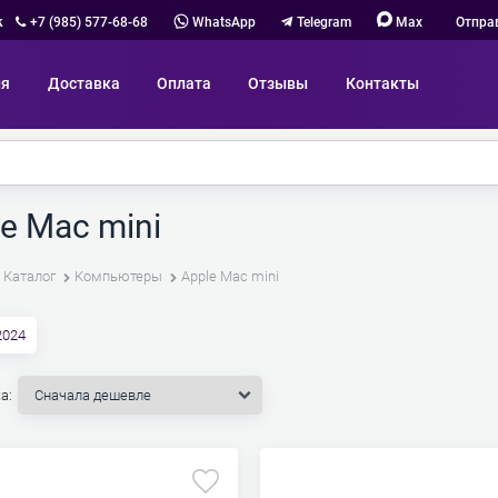
к
+7 (985) 577-68-68
WhatsApp
Telegram
Max
Отпра
ия
Доставка
Оплата
Отзывы
Контакты
e Mac mini
Каталог
Компьютеры
Apple Mac mini
2024
а: