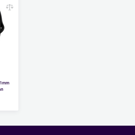
 41mm
an