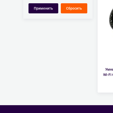
Умны
Wi-Fi