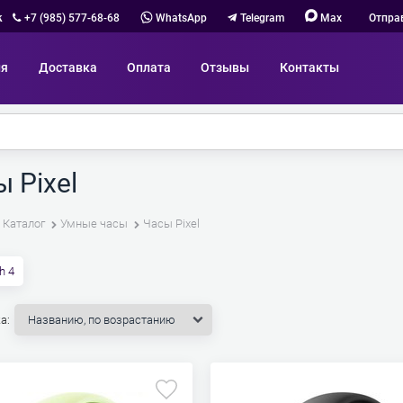
к
+7 (985) 577-68-68
WhatsApp
Telegram
Max
Отпра
ия
Доставка
Оплата
Отзывы
Контакты
 Pixel
Каталог
Умные часы
Часы Pixel
h 4
а: