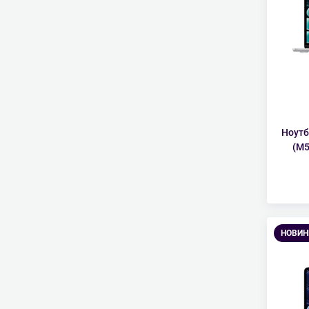
Ноутб
(M5
НОВИН