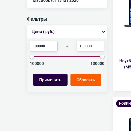
MacBook Air 13 M1 2020
Фильтры
Цена
( руб.)
-
Ноутб
100000
130000
(M5
НОВИН