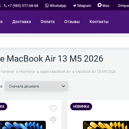
к
+7 (985) 577-68-68
WhatsApp
Telegram
Max
Отпра
ия
Доставка
Оплата
Отзывы
Контакты
e MacBook Air 13 M5 2026
Каталог
Ноутбуки
Apple MacBook Air
MacBook Air 13 M5 2026
а:
КА
НОВИНКА