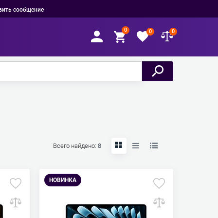
вить сообщение
0
0
0
Всего найдено:
8
НОВИНКА