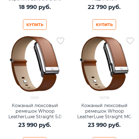
with Gold
18 990
 руб.
22 790
 руб.
КУПИТЬ
КУПИТЬ
10051
10078
Кожаный люксовый
Кожаный люксовый
ремешок Whoop
ремешок Whoop
LeatherLuxe Straight 5.0
LeatherLuxe Straight MG
Chestnut/Cream with
Chestnut/Cream with
23 990
 руб.
23 990
 руб.
Titanium
Titanium