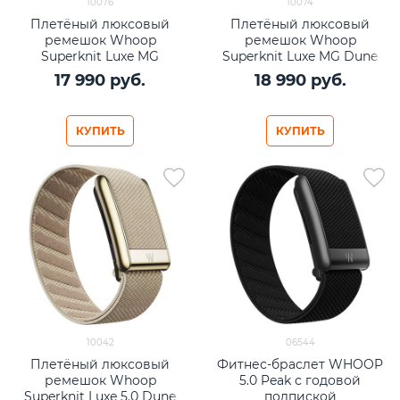
10076
10074
Плетёный люксовый
Плетёный люксовый
ремешок Whoop
ремешок Whoop
Superknit Luxe MG
Superknit Luxe MG Dune
Obsidian with Gold
with Gold
17 990
 руб.
18 990
 руб.
КУПИТЬ
КУПИТЬ
10042
06544
Плетёный люксовый
Фитнес-браслет WHOOP
ремешок Whoop
5.0 Peak с годовой
Superknit Luxe 5.0 Dune
подпиской