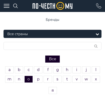
Бренды
Все
a
b
c
d
f
g
h
i
j
l
m
n
o
p
r
s
t
v
w
x
я