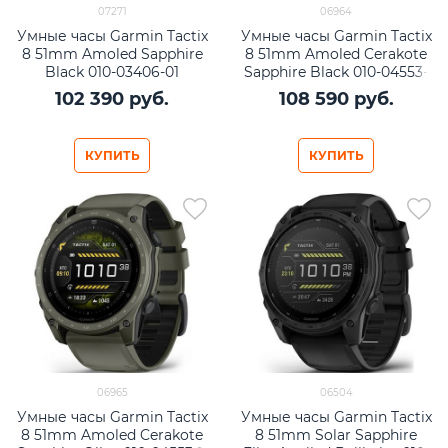
07271
06964
Умные часы Garmin Tactix
Умные часы Garmin Tactix
8 51mm Amoled Sapphire
8 51mm Amoled Cerakote
Black 010-03406-01
Sapphire Black 010-04553-
01
102 390
 руб.
108 590
 руб.
КУПИТЬ
КУПИТЬ
06965
06504
Умные часы Garmin Tactix
Умные часы Garmin Tactix
8 51mm Amoled Cerakote
8 51mm Solar Sapphire