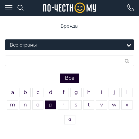
Бренды
Все
a
b
c
d
f
g
h
i
j
l
m
n
o
p
r
s
t
v
w
x
я