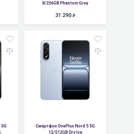
8/256GB Phantom Grey
31 290
 5G
Смартфон OnePlus Nord 5 5G
s
12/512GB Dry Ice