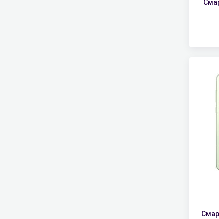
Смар
Смар