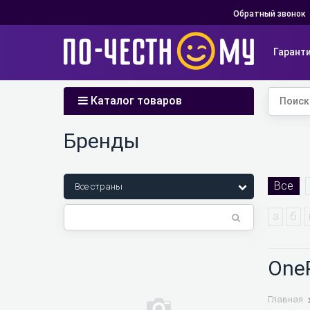
Обратный звонок
Гарант
Каталог товаров
Бренды
Все
а
б
One
Главная