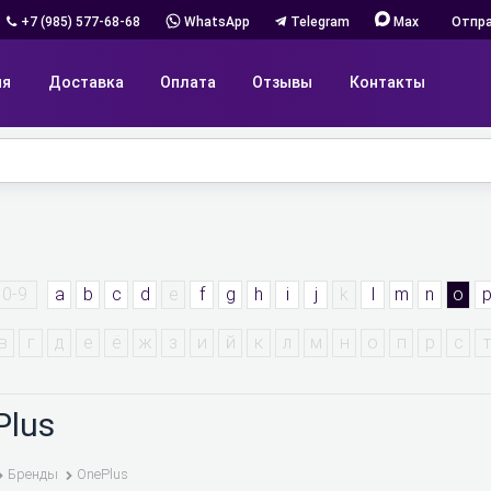
+7 (985) 577-68-68
WhatsApp
Telegram
Max
Отпра
ия
Доставка
Оплата
Отзывы
Контакты
0-9
a
b
c
d
e
f
g
h
i
j
k
l
m
n
o
в
г
д
е
ё
ж
з
и
й
к
л
м
н
о
п
р
с
т
Plus
Бренды
OnePlus