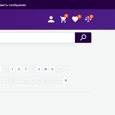
вить сообщение
0
0
0
p
q
r
s
t
u
v
w
x
y
z
у
ф
х
ц
ч
ш
щ
э
ю
я