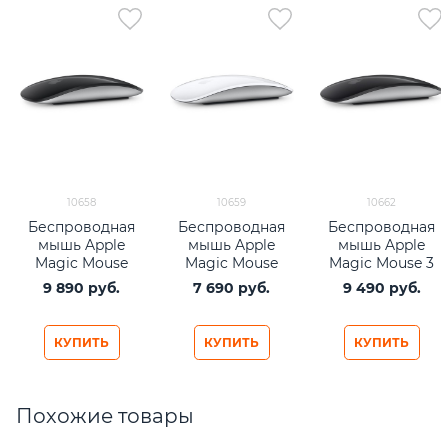
10658
10659
10662
Беспроводная
Беспроводная
Беспроводная
мышь Apple
мышь Apple
мышь Apple
Magic Mouse
Magic Mouse
Magic Mouse 3
(USB-C) - Black
(USB-C) - White
Black
9 890
 руб.
7 690
 руб.
9 490
 руб.
Multi-Touch
Multi-Touch
Surface
Surface
КУПИТЬ
КУПИТЬ
КУПИТЬ
Похожие товары