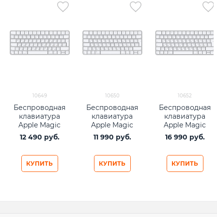
10649
10650
10652
Беспроводная
Беспроводная
Беспроводная
клавиатура
клавиатура
клавиатура
Apple Magic
Apple Magic
Apple Magic
Keyboard
Keyboard (USB-
Keyboard с
12 490
 руб.
11 990
 руб.
16 990
 руб.
C)
Touch ID (USB-C)
КУПИТЬ
КУПИТЬ
КУПИТЬ