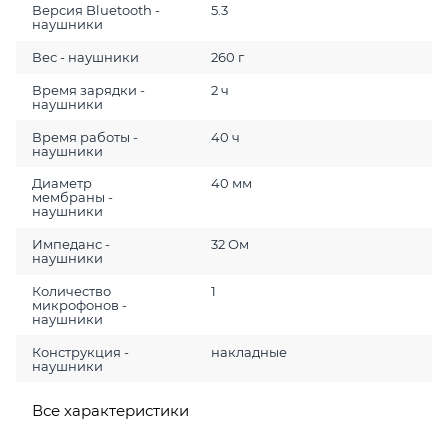
Версия Bluetooth -
5.3
наушники
Вес - наушники
260 г
Время зарядки -
2 ч
наушники
Время работы -
40 ч
наушники
Диаметр
40 мм
мембраны -
наушники
Импеданс -
32 Ом
наушники
Количество
1
микрофонов -
наушники
Конструкция -
накладные
наушники
Все характеристики