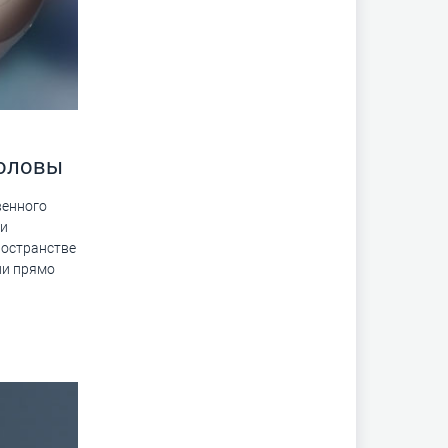
головы
венного
ни
ространстве
ли прямо