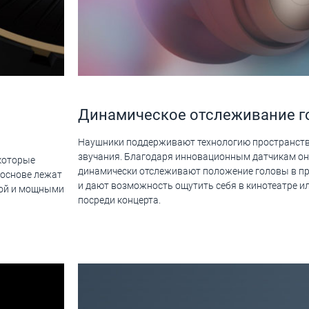
Динамическое отслеживание 
Наушники поддерживают технологию пространст
звучания. Благодаря инновационным датчикам о
которые
динамически отслеживают положение головы в п
 основе лежат
и дают возможность ощутить себя в кинотеатре и
ной и мощными
посреди концерта.