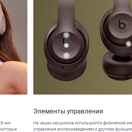
Элементы управления
 В них
На чашах наушников используются физические эл
 которые
управления воспроизведением и другими функци