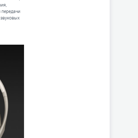
вия,
я передачи
 звуковых