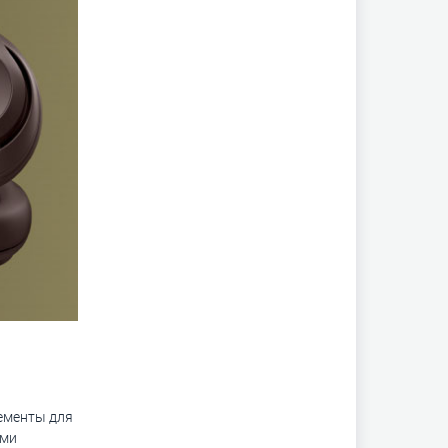
ементы для
ями