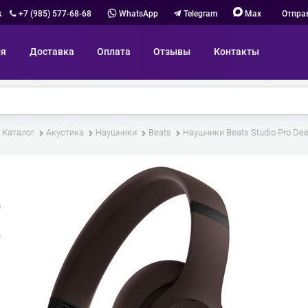
к
+7 (985) 577-68-68
WhatsApp
Telegram
Max
Отпра
ия
Доставка
Оплата
Отзывы
Контакты
Каталог
Акустика
Наушники
Beats
Наушники Beats Studio Pro De