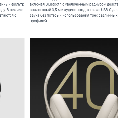
оенный фильтр
включая Bluetooth с увеличенным радиусом дейст
нду. В режиме
аналоговый 3,5-мм аудиовыход, а также USB-C дл
етаются с
звука без потерь и использования трёх различных
профилей.