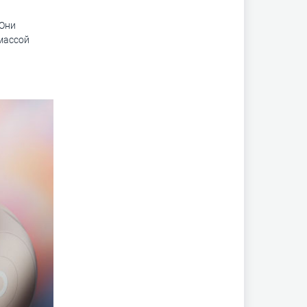
 Они
массой