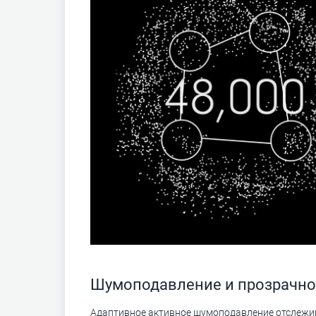
Шумоподавление и прозрачно
Адаптивное активное шумоподавление отслежи