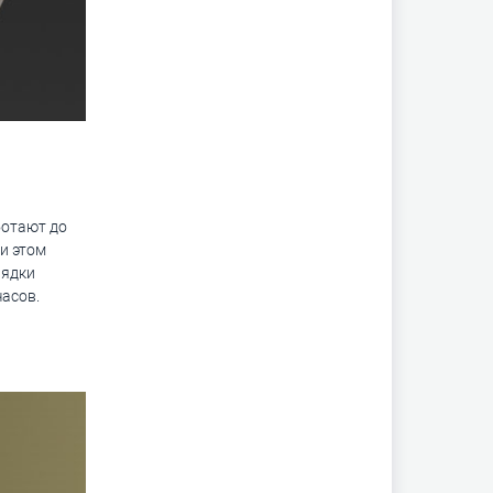
ботают до
ри этом
рядки
часов.