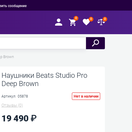
вить сообщение
0
0
0
ep Brown
Наушники Beats Studio Pro
Deep Brown
Нет в наличии
Артикул:
05878
Отзывы
(0)
19 490