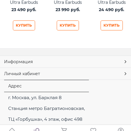
Ultra Earbuds
Ultra Earbuds
Ultra Earbuds
2nd Gen Black
2nd Gen Deep
2nd Gen Desert
23 490
 руб.
23 990
 руб.
24 490
 руб.
Plum
Gold
КУПИТЬ
КУПИТЬ
КУПИТЬ
Информация
Личный кабинет
Адрес
г. Москва, ул. Барклая 8
Станция метро Багратионовская,
ТЦ «Горбушка», 4 этаж, офис 498