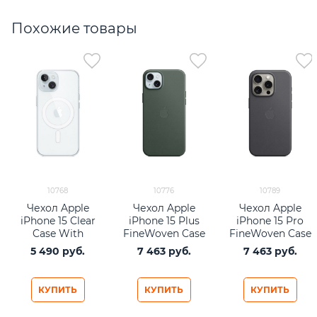
Похожие товары
10768
10776
10789
Чехол Apple
Чехол Apple
Чехол Apple
iPhone 15 Clear
iPhone 15 Plus
iPhone 15 Pro
Case With
FineWoven Case
FineWoven Case
MagSafe
with MagSafe -
with MagSafe -
5 490
 руб.
7 463
 руб.
7 463
 руб.
прозрачный
Evergreen
Black
КУПИТЬ
КУПИТЬ
КУПИТЬ