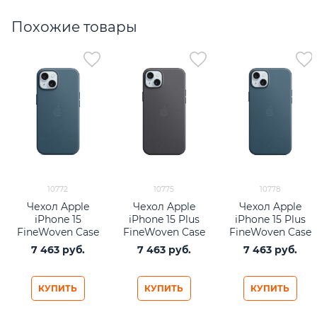
Похожие товары
10772
10775
10778
Чехол Apple
Чехол Apple
Чехол Apple
iPhone 15
iPhone 15 Plus
iPhone 15 Plus
FineWoven Case
FineWoven Case
FineWoven Case
with MagSafe -
with MagSafe -
with MagSafe -
7 463
 руб.
7 463
 руб.
7 463
 руб.
Pacific Blue
Black
Pacific Blue
КУПИТЬ
КУПИТЬ
КУПИТЬ