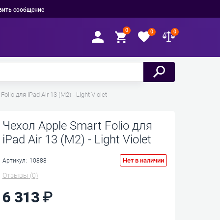
вить сообщение
0
0
0
olio для iPad Air 13 (M2) - Light Violet
Чехол Apple Smart Folio для
iPad Air 13 (M2) - Light Violet
Нет в наличии
Артикул:
10888
Отзывы
(0)
6 313