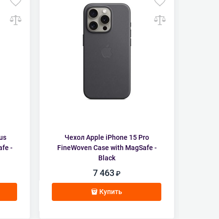
us
Чехол Apple iPhone 15 Pro
Чех
fe -
FineWoven Case with MagSafe -
FineW
Black
7 463
Купить