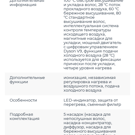
Дополнительная
100 °C быстрое высушивание
информация
и укладка волос, 28 °C поток
прохладного воздуха, 60 °C
бережное высушивание, 80
°C стандартное
высушивание волос,
интеллектуальная система
контроля температуры
исходящего воздуха,
магнитные насадки для
укладки, мощный двигатель
с цифровым управлением
Dyson V9, функция подачи
холодного воздуха (28 °C)
используется для фиксации
прически после укладки,
четыре уровня нагрева
Дополнительные
ионизация, независимая
функции
регулировка нагрева и
воздушного потока, подача
холодного воздуха
Особенности
LED-индикатор, защита от
перегрева, съемный фильтр
Подробная
5 насадок (насадка для
комплектация
непослушных волос,
насадка-концентратор,
диффузор, насадка для
бережного высушивания