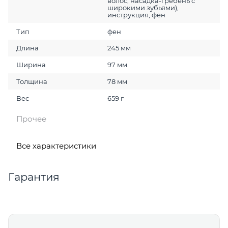
волос, насадка-гребень с
широкими зубьями),
инструкция, фен
Тип
фен
Длина
245 мм
Ширина
97 мм
Толщина
78 мм
Вес
659 г
Прочее
Все характеристики
Гарантия