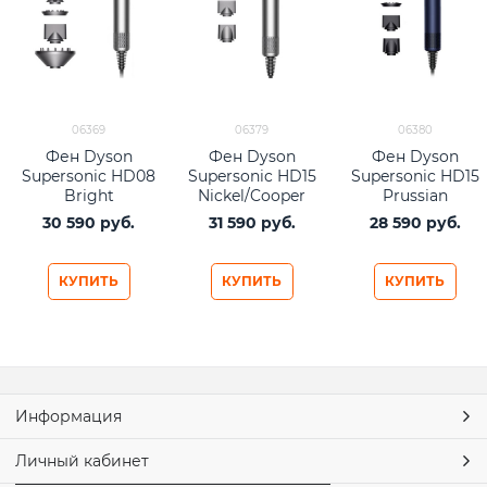
06369
06379
06380
Фен Dyson
Фен Dyson
Фен Dyson
Supersonic HD08
Supersonic HD15
Supersonic HD15
Bright
Nickel/Cooper
Prussian
Nickel/Rich
(никель/медь)
Blue/Rich Copper
30 590
 руб.
31 590
 руб.
28 590
 руб.
Copper (никель/
(синий/медный)
медь)
КУПИТЬ
КУПИТЬ
КУПИТЬ
Информация
Личный кабинет