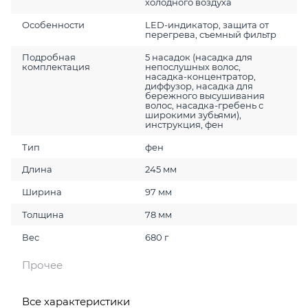
холодного воздуха
Особенности
LED-индикатор, защита от
перегрева, съемный фильтр
Подробная
5 насадок (насадка для
комплектация
непослушных волос,
насадка-концентратор,
диффузор, насадка для
бережного высушивания
волос, насадка-гребень с
широкими зубьями),
инструкция, фен
Тип
фен
Длина
245 мм
Ширина
97 мм
Толщина
78 мм
Вес
680 г
Прочее
Все характеристики