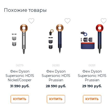
Похожие товары
06379
06380
06381
Фен Dyson
Фен Dyson
Фен Dyson
Supersonic HD15
Supersonic HD15
Supersonic HD15
Nickel/Cooper
Prussian
Prussian
(никель/медь)
Blue/Rich Copper
Blue/Topaz
31 590
 руб.
28 590
 руб.
29 190
 руб.
(синий/медный)
Orange (синий/
оранжевый)
КУПИТЬ
КУПИТЬ
КУПИТЬ