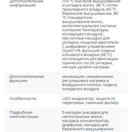
Дополнительная
100 °C быстрое высушивание
информация
и укладка волос, 28 °C поток
прохладного воздуха, 60 °C
бережное высушивание, 80
°C стандартное
высушивание волос,
интеллектуальная система
контроля температуры
исходящего воздуха,
магнитные насадки для
укладки, мощный двигатель
с цифровым управлением
Dyson V9, функция подачи
холодного воздуха (28 °C)
используется для фиксации
прически после укладки,
четыре уровня нагрева
Дополнительные
ионизация, независимая
функции
регулировка нагрева и
воздушного потока, подача
холодного воздуха
Особенности
LED-индикатор, защита от
перегрева, съемный фильтр
Подробная
5 насадок (насадка для
комплектация
непослушных волос,
насадка-концентратор,
диффузор, насадка для
бережного высушивания