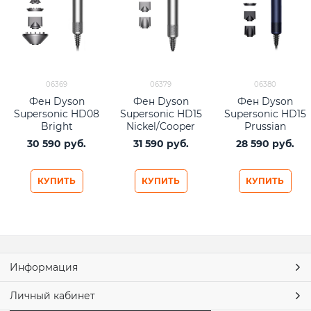
06369
06379
06380
Фен Dyson
Фен Dyson
Фен Dyson
Supersonic HD08
Supersonic HD15
Supersonic HD15
Bright
Nickel/Cooper
Prussian
Nickel/Rich
(никель/медь)
Blue/Rich Copper
30 590
 руб.
31 590
 руб.
28 590
 руб.
Copper (никель/
(синий/медный)
медь)
КУПИТЬ
КУПИТЬ
КУПИТЬ
Информация
Личный кабинет