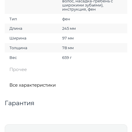
волос, насадка-гребень с
широкими зубьями),
инструкция, фен
Тип
фен
Длина
245 мм
Ширина
97 мм
Толщина
78 мм
Вес
659 г
Прочее
Все характеристики
Гарантия