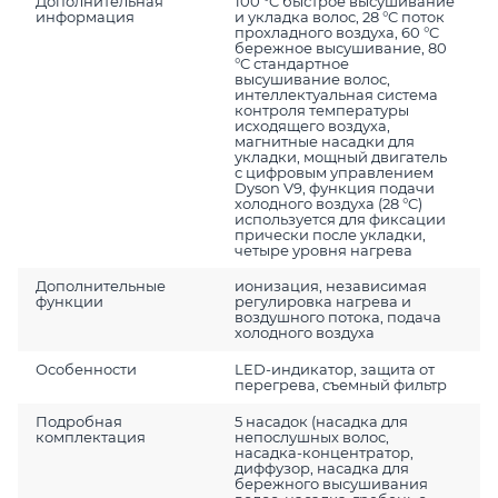
Дополнительная
100 °C быстрое высушивание
информация
и укладка волос, 28 °C поток
прохладного воздуха, 60 °C
бережное высушивание, 80
°C стандартное
высушивание волос,
интеллектуальная система
контроля температуры
исходящего воздуха,
магнитные насадки для
укладки, мощный двигатель
с цифровым управлением
Dyson V9, функция подачи
холодного воздуха (28 °C)
используется для фиксации
прически после укладки,
четыре уровня нагрева
Дополнительные
ионизация, независимая
функции
регулировка нагрева и
воздушного потока, подача
холодного воздуха
Особенности
LED-индикатор, защита от
перегрева, съемный фильтр
Подробная
5 насадок (насадка для
комплектация
непослушных волос,
насадка-концентратор,
диффузор, насадка для
бережного высушивания