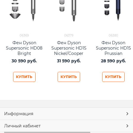
06369
06379
06380
Фен Dyson
Фен Dyson
Фен Dyson
Supersonic HD08
Supersonic HD15
Supersonic HD15
Bright
Nickel/Cooper
Prussian
Nickel/Rich
(никель/медь)
Blue/Rich Copper
30 590
 руб.
31 590
 руб.
28 590
 руб.
Copper (никель/
(синий/медный)
медь)
КУПИТЬ
КУПИТЬ
КУПИТЬ
Информация
Личный кабинет