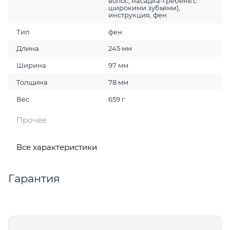
волос, насадка-гребень с
широкими зубьями),
инструкция, фен
Тип
фен
Длина
245 мм
Ширина
97 мм
Толщина
78 мм
Вес
659 г
Прочее
Все характеристики
Гарантия