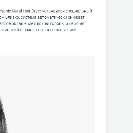
onic Nural Hair Dryer установлен специальный
ом близко, система автоматически снижает
атное обращение с кожей головы и не хочет
реживаний о температурных ожогах или