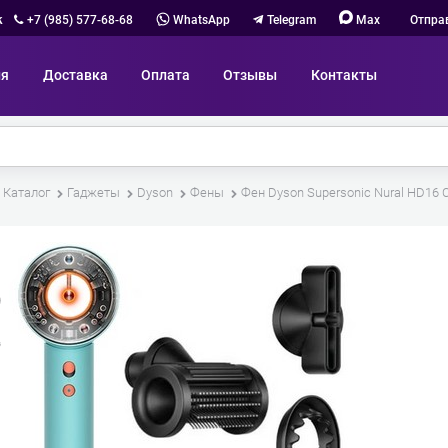
к
+7 (985) 577-68-68
WhatsApp
Telegram
Max
Отпра
ия
Доставка
Оплата
Отзывы
Контакты
Каталог
Гаджеты
Dyson
Фены
Фен Dyson Supersonic Nural HD16