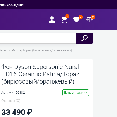
вить сообщение
0
0
0
 Ceramic Patina/Topaz (бирюзовый/оранжевый)
Фен Dyson Supersonic Nural
HD16 Ceramic Patina/Topaz
(бирюзовый/оранжевый)
Есть в наличии
Артикул:
06382
Отзывы
(0)
33 490