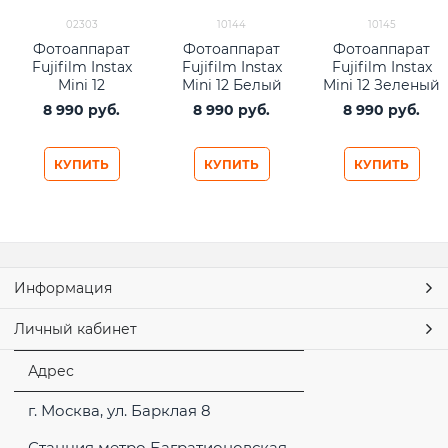
02303
10144
10145
Фотоаппарат
Фотоаппарат
Фотоаппарат
Fujifilm Instax
Fujifilm Instax
Fujifilm Instax
Mini 12
Mini 12 Белый
Mini 12 Зеленый
Фиолетовый
8 990
 руб.
8 990
 руб.
8 990
 руб.
КУПИТЬ
КУПИТЬ
КУПИТЬ
Информация
Личный кабинет
Адрес
г. Москва, ул. Барклая 8
Станция метро Багратионовская,