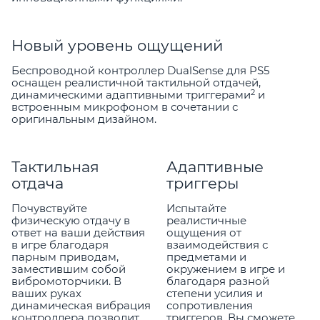
Новый уровень ощущений
Беспроводной контроллер DualSense для PS5
оснащен реалистичной тактильной отдачей,
2
динамическими адаптивными триггерами
и
встроенным микрофоном в сочетании с
оригинальным дизайном.
Тактильная
Адаптивные
отдача
триггеры
Почувствуйте
Испытайте
физическую отдачу в
реалистичные
ответ на ваши действия
ощущения от
в игре благодаря
взаимодействия с
парным приводам,
предметами и
заместившим собой
окружением в игре и
вибромоторчики. В
благодаря разной
ваших руках
степени усилия и
динамическая вибрация
сопротивления
контроллера позволит
триггеров. Вы сможете