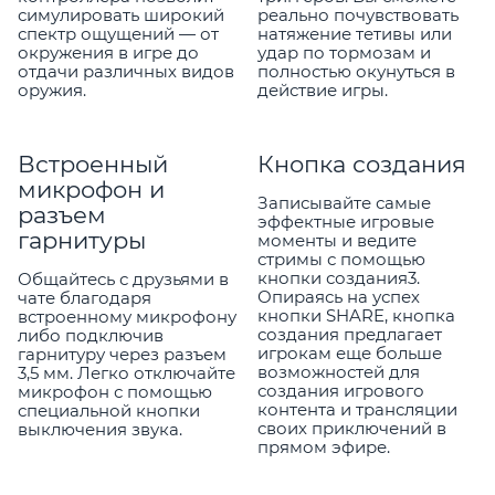
симулировать широкий
реально почувствовать
спектр ощущений — от
натяжение тетивы или
окружения в игре до
удар по тормозам и
отдачи различных видов
полностью окунуться в
оружия.
действие игры.
Встроенный
Кнопка создания
микрофон и
Записывайте самые
разъем
эффектные игровые
гарнитуры
моменты и ведите
стримы с помощью
кнопки создания3.
Общайтесь с друзьями в
Опираясь на успех
чате благодаря
кнопки SHARE, кнопка
встроенному микрофону
создания предлагает
либо подключив
игрокам еще больше
гарнитуру через разъем
возможностей для
3,5 мм. Легко отключайте
создания игрового
микрофон с помощью
контента и трансляции
специальной кнопки
своих приключений в
выключения звука.
прямом эфире.