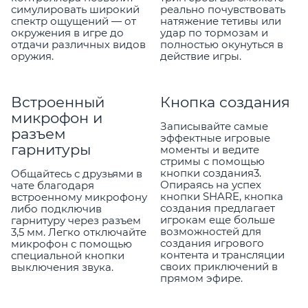
симулировать широкий
реально почувствовать
спектр ощущений — от
натяжение тетивы или
окружения в игре до
удар по тормозам и
отдачи различных видов
полностью окунуться в
оружия.
действие игры.
Встроенный
Кнопка создания
микрофон и
Записывайте самые
разъем
эффектные игровые
гарнитуры
моменты и ведите
стримы с помощью
кнопки создания3.
Общайтесь с друзьями в
Опираясь на успех
чате благодаря
кнопки SHARE, кнопка
встроенному микрофону
создания предлагает
либо подключив
игрокам еще больше
гарнитуру через разъем
возможностей для
3,5 мм. Легко отключайте
создания игрового
микрофон с помощью
контента и трансляции
специальной кнопки
своих приключений в
выключения звука.
прямом эфире.