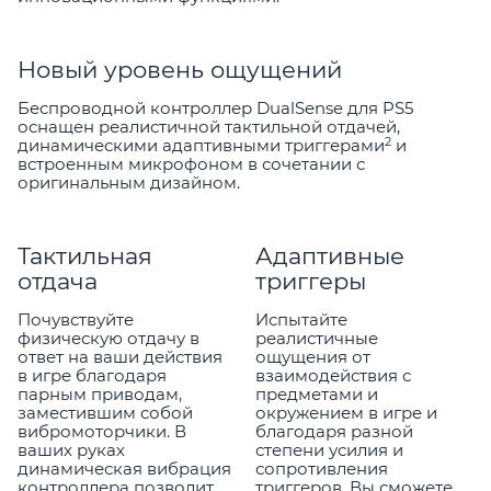
Новый уровень ощущений
Беспроводной контроллер DualSense для PS5
оснащен реалистичной тактильной отдачей,
2
динамическими адаптивными триггерами
и
встроенным микрофоном в сочетании с
оригинальным дизайном.
Тактильная
Адаптивные
отдача
триггеры
Почувствуйте
Испытайте
физическую отдачу в
реалистичные
ответ на ваши действия
ощущения от
в игре благодаря
взаимодействия с
парным приводам,
предметами и
заместившим собой
окружением в игре и
вибромоторчики. В
благодаря разной
ваших руках
степени усилия и
динамическая вибрация
сопротивления
контроллера позволит
триггеров. Вы сможете