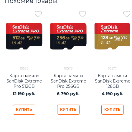
Похожие товары
10575
10576
10577
Карта памяти
Карта памяти
Карта памяти
SanDisk Extreme
SanDisk Extreme
SanDisk Extreme
Pro 512GB
Pro 256GB
128GB
microSDXC UHS-
microSDXC UHS-
microSDXC UHS-
12 190
 руб.
6 790
 руб.
4 190
 руб.
I + SD адаптер
I + SD адаптер
I (SDSQXAA-
(SDSQXCD-512G-
(SDSQXCD-256G-
128G-GN6MN)
GN6MA)
GN6MA)
КУПИТЬ
КУПИТЬ
КУПИТЬ