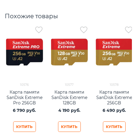
Похожие товары
10576
10577
10578
Карта памяти
Карта памяти
Карта памяти
SanDisk Extreme
SanDisk Extreme
SanDisk Extreme
Pro 256GB
128GB
256GB
microSDXC UHS-
microSDXC UHS-
microSDXC UHS-
6 790
 руб.
4 190
 руб.
6 490
 руб.
I + SD адаптер
I (SDSQXAA-
I (SDSQXAV-
(SDSQXCD-256G-
128G-GN6MN)
256G-GN6MN)
GN6MA)
КУПИТЬ
КУПИТЬ
КУПИТЬ