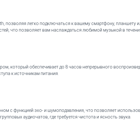
th, позволяя легко подключаться к вашему смартфону, планшету 
тей, что позволяет вам наслаждаться любимой музыкой в течение
ом, который обеспечивает до 8 часов непрерывного воспроизвед
тупа к источникам питания.
м с функцией эхо- и шумоподавления, что позволяет использоват
групповых аудиочатов, где требуется чистота и ясность звука.