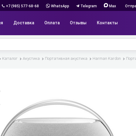
+7 (985) 577-68-68
WhatsApp
Telegram
Max
Отпра
ия
Доставка
Оплата
Отзывы
Контакты
Каталог
Акустика
Портативная акустика
Harman Kardon
Порта