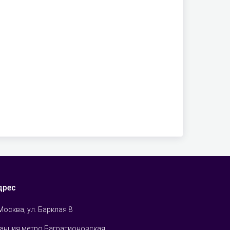
дрес
 Москва, ул. Барклая 8
анция метро Багратионовская,