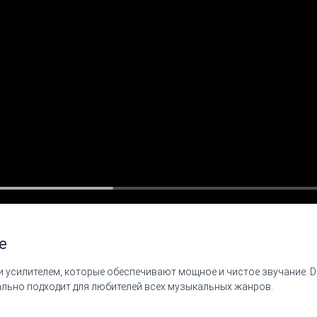
е
 усилителем, которые обеспечивают мощное и чистое звучание. Du
ально подходит для любителей всех музыкальных жанров.