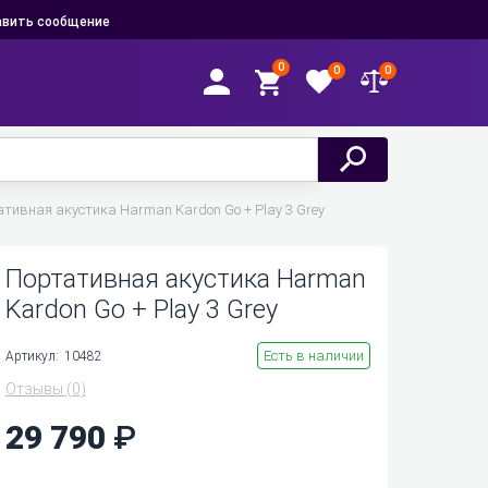
вить сообщение
0
0
0
тивная акустика Harman Kardon Go + Play 3 Grey
Портативная акустика Harman
Kardon Go + Play 3 Grey
Есть в наличии
Артикул:
10482
Отзывы
(0)
29 790