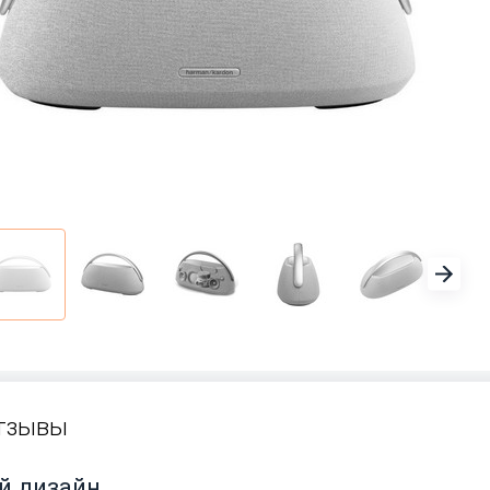
тзывы
й дизайн