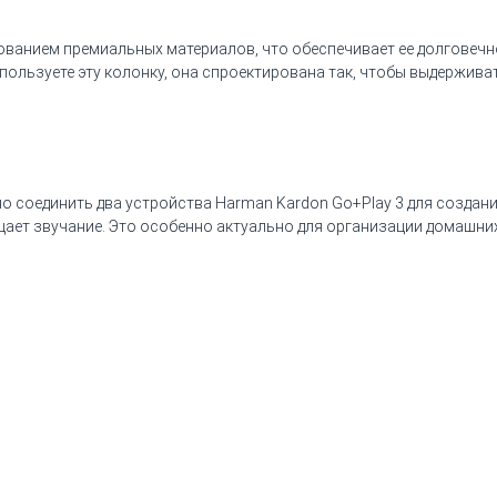
ованием премиальных материалов, что обеспечивает ее долговечн
пользуете эту колонку, она спроектирована так, чтобы выдержива
но соединить два устройства Harman Kardon Go+Play 3 для создан
ает звучание. Это особенно актуально для организации домашних 