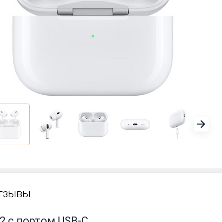
тзывы
 2 с портом USB-C