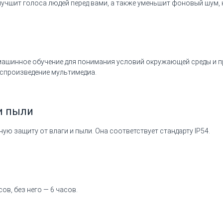
чшит голоса людей перед вами, а также уменьшит фоновый шум, ка
ашинное обучение для понимания условий окружающей среды и п
оспроизведение мультимедиа.
и пыли
ую защиту от влаги и пыли. Она соответствует стандарту IP54.
ов, без него — 6 часов.