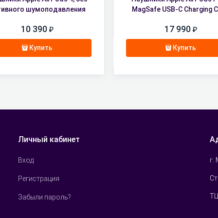
тивного шумоподавления
MagSafe USB-C Charging 
10 390
17 990
Купить
Купить
Личный кабинет
А
г.
Вход
Ст
Регистрация
ТЦ
Забыли пароль?