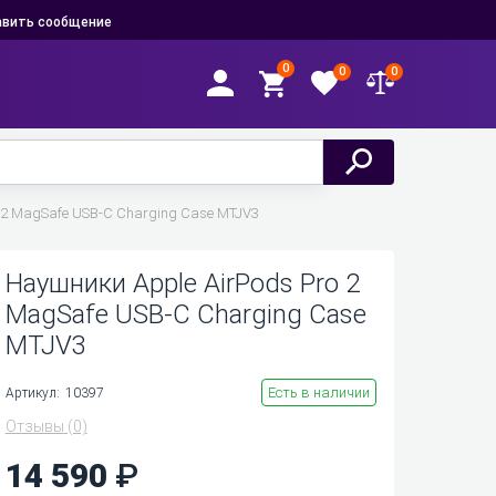
вить сообщение
0
0
0
 2 MagSafe USB-C Charging Case MTJV3
Наушники Apple AirPods Pro 2
MagSafe USB-C Charging Case
MTJV3
Есть в наличии
Артикул:
10397
Отзывы
(0)
14 590