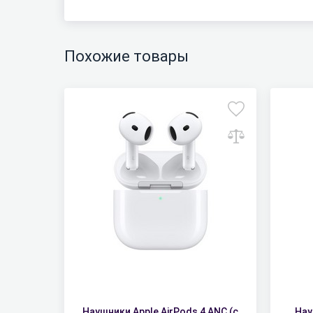
Похожие товары
Наушники Apple AirPods 4 ANC (с
Нау