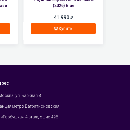
Case
(2026) Blue
41 990
Купить
дрес
 Москва, ул. Барклая 8
анция метро Багратионовская,
 «Горбушка», 4 этаж, офис 498