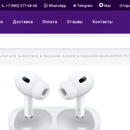
+7 (985) 577-68-68
WhatsApp
Telegram
Max
Отпра
ия
Доставка
Оплата
Отзывы
Контакты
Каталог
Акустика
Наушники
Apple
Наушники Apple AirPods Pro