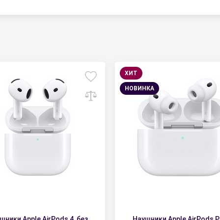
ХИТ
НОВИНКА
шники Apple AirPods 4, без
Наушники Apple AirPods P