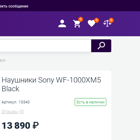
вить сообщение
0
0
0
ack
Наушники Sony WF-1000XM5
Black
Есть в наличии
Артикул:
10340
Отзывы
(0)
13 890