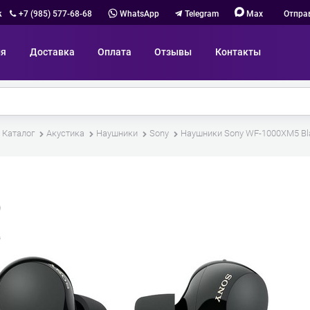
к
+7 (985) 577-68-68
WhatsApp
Telegram
Max
Отпра
ия
Доставка
Оплата
Отзывы
Контакты
Каталог
Акустика
Наушники
Sony
Наушники Sony WF-1000XM5 Bl