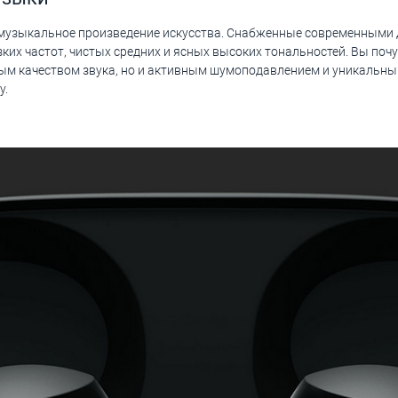
то музыкальное произведение искусства. Снабженные современными
низких частот, чистых средних и ясных высоких тональностей. Вы по
ным качеством звука, но и активным шумоподавлением и уникальным
у.