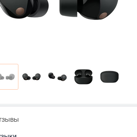
тзывы
узыки