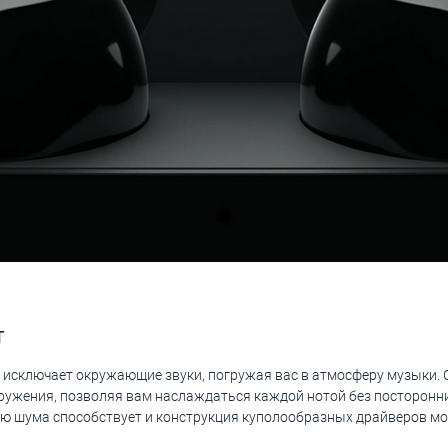
т
исключает окружающие звуки, погружая вас в атмосферу музыки. 
ружения, позволяя вам наслаждаться каждой нотой без посторонни
ию шума способствует и конструкция куполообразных драйверов мо