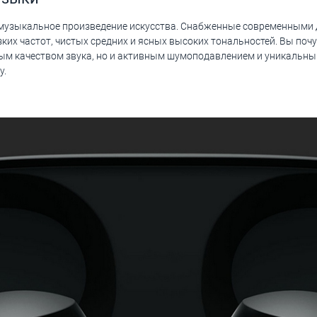
то музыкальное произведение искусства. Снабженные современными
низких частот, чистых средних и ясных высоких тональностей. Вы по
ным качеством звука, но и активным шумоподавлением и уникальным
у.