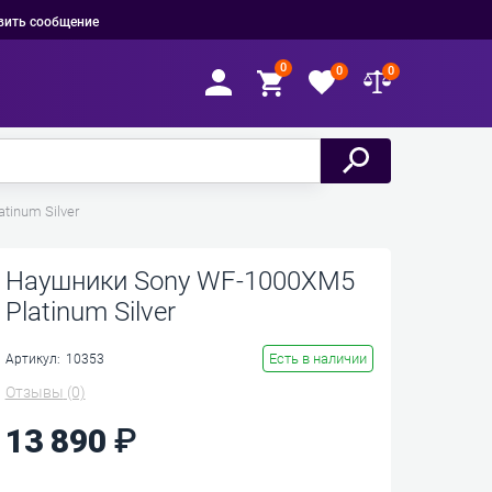
вить сообщение
0
0
0
tinum Silver
Наушники Sony WF-1000XM5
Platinum Silver
Есть в наличии
Артикул:
10353
Отзывы
(0)
13 890