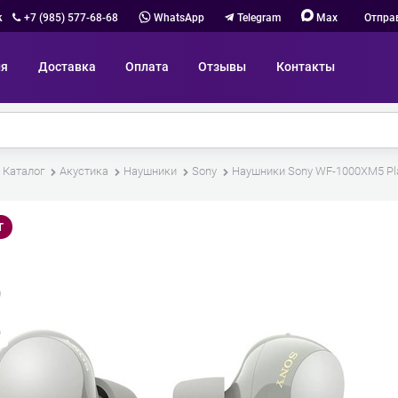
к
+7 (985) 577-68-68
WhatsApp
Telegram
Max
Отпра
ия
Доставка
Оплата
Отзывы
Контакты
Каталог
Акустика
Наушники
Sony
Наушники Sony WF-1000XM5 Pla
Т