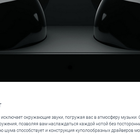
т
исключает окружающие звуки, погружая вас в атмосферу музыки. 
ружения, позволяя вам наслаждаться каждой нотой без посторонни
ию шума способствует и конструкция куполообразных драйверов мо