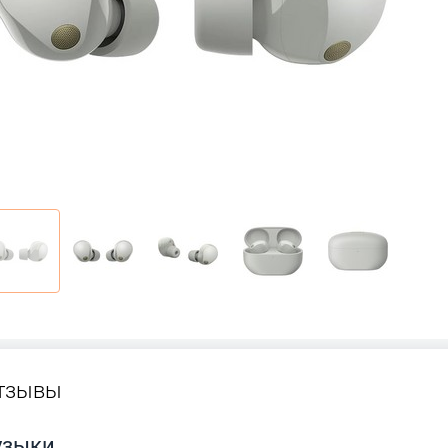
тзывы
узыки