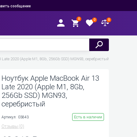
вить сообщение
0
0
0
3 Late 2020 (Apple M1, 8Gb, 256Gb SSD) MGN93, серебристый
Ноутбук Apple MacBook Air 13
Late 2020 (Apple M1, 8Gb,
256Gb SSD) MGN93,
серебристый
Есть в наличии
Артикул:
03843
Отзывы
(0)