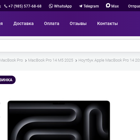
к
+7 (985) 577-68-68
WhatsApp
Telegram
Max
Отпра
ия
Доставка
Оплата
Отзывы
Контакты
 MacBook Pro
MacBook Pro 14 M5 2025
Ноутбук Apple MacBook Pro 14 202
ВИНКА