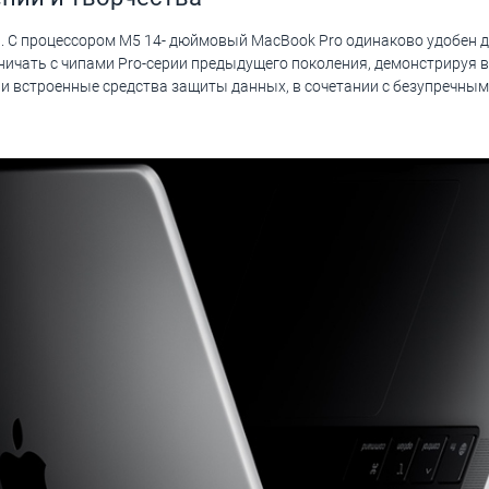
сть. С процессором M5 14- дюймовый MacBook Pro одинаково удобен
ничать с чипами Pro-серии предыдущего поколения, демонстрируя 
и встроенные средства защиты данных, в сочетании с безупречны