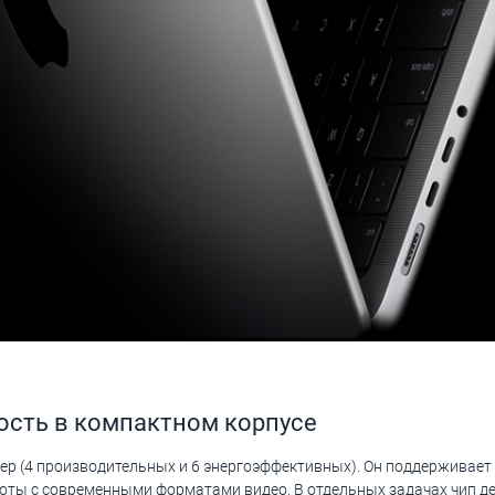
ость в компактном корпусе
ер (4 производительных и 6 энергоэффективных). Он поддерживает 
боты с современными форматами видео. В отдельных задачах чип д