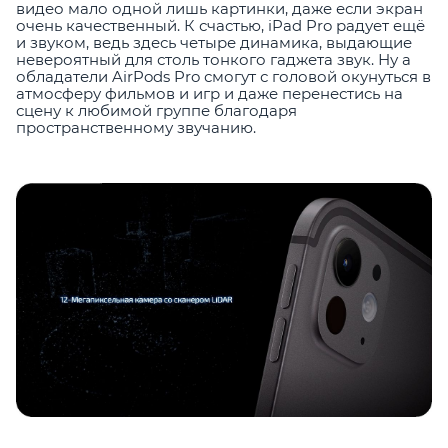
видео мало одной лишь картинки, даже если экран
очень качественный. К счастью, iPad Pro радует ещё
и звуком, ведь здесь четыре динамика, выдающие
невероятный для столь тонкого гаджета звук. Ну а
обладатели AirPods Pro смогут с головой окунуться в
атмосферу фильмов и игр и даже перенестись на
сцену к любимой группе благодаря
пространственному звучанию.