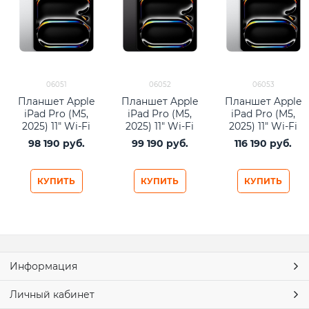
06051
06052
06053
Планшет Apple
Планшет Apple
Планшет Apple
iPad Pro (M5,
iPad Pro (M5,
iPad Pro (M5,
2025) 11" Wi-Fi
2025) 11" Wi-Fi
2025) 11" Wi-Fi
256Gb Silver
256Gb Space
512Gb Silver
98 190
 руб.
99 190
 руб.
116 190
 руб.
Black
КУПИТЬ
КУПИТЬ
КУПИТЬ
Информация
Личный кабинет