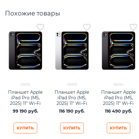
Похожие товары
06052
06053
06054
Планшет Apple
Планшет Apple
Планшет Apple
iPad Pro (M5,
iPad Pro (M5,
iPad Pro (M5,
2025) 11" Wi-Fi
2025) 11" Wi-Fi
2025) 11" Wi-Fi
256Gb Space
512Gb Silver
512Gb Space
99 190
 руб.
116 190
 руб.
116 490
 руб.
Black
Black
КУПИТЬ
КУПИТЬ
КУПИТЬ