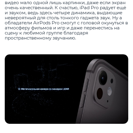
видео мало одной лишь картинки, даже если экран
очень качественный. К счастью, iPad Pro радует ещё
и звуком, ведь здесь четыре динамика, выдающие
невероятный для столь тонкого гаджета звук. Ну а
обладатели AirPods Pro смогут с головой окунуться в
атмосферу фильмов и игр и даже перенестись на
сцену к любимой группе благодаря
пространственному звучанию.