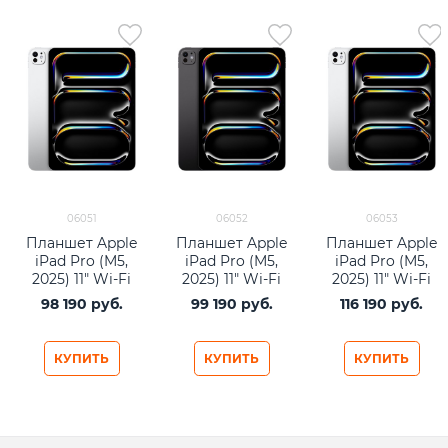
06051
06052
06053
Планшет Apple
Планшет Apple
Планшет Apple
iPad Pro (M5,
iPad Pro (M5,
iPad Pro (M5,
2025) 11" Wi-Fi
2025) 11" Wi-Fi
2025) 11" Wi-Fi
256Gb Silver
256Gb Space
512Gb Silver
98 190
 руб.
99 190
 руб.
116 190
 руб.
Black
КУПИТЬ
КУПИТЬ
КУПИТЬ