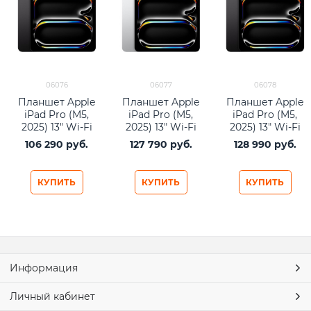
06076
06077
06078
Планшет Apple
Планшет Apple
Планшет Apple
iPad Pro (M5,
iPad Pro (M5,
iPad Pro (M5,
2025) 13" Wi-Fi
2025) 13" Wi-Fi
2025) 13" Wi-Fi
256Gb Space
512Gb Silver
512Gb Space
106 290
 руб.
127 790
 руб.
128 990
 руб.
Black
Black
КУПИТЬ
КУПИТЬ
КУПИТЬ
Информация
Личный кабинет