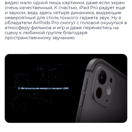
видео мало одной лишь картинки, даже если экран
очень качественный. К счастью, iPad Pro радует ещё
и звуком, ведь здесь четыре динамика, выдающие
невероятный для столь тонкого гаджета звук. Ну а
обладатели AirPods Pro смогут с головой окунуться в
атмосферу фильмов и игр и даже перенестись на
сцену к любимой группе благодаря
пространственному звучанию.