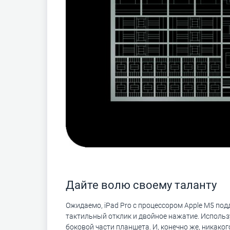
Дайте волю своему таланту
Ожидаемо, iPad Pro с процессором Apple M5 подде
тактильный отклик и двойное нажатие. Использ
боковой части планшета. И, конечно же, никаког