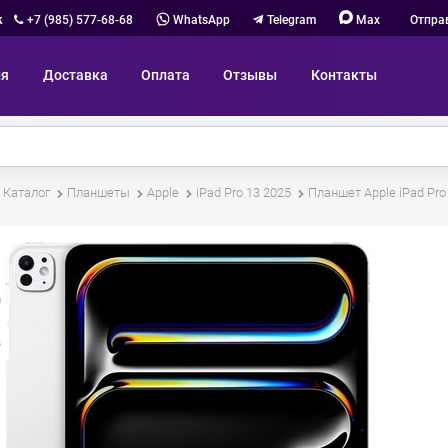
к
+7 (985) 577-68-68
WhatsApp
Telegram
Max
Отпра
ия
Доставка
Оплата
Отзывы
Контакты
Каталог
Планшеты
Apple
iPad Pro 13 2025
Планшет Apple iPad Pro (