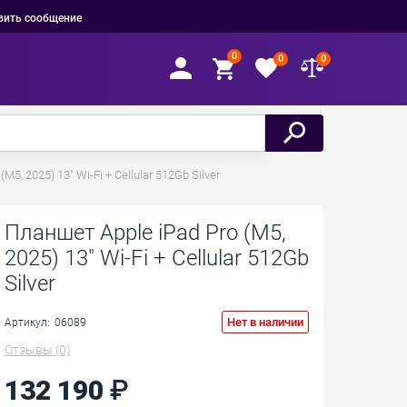
вить сообщение
0
0
0
M5, 2025) 13" Wi-Fi + Cellular 512Gb Silver
Планшет Apple iPad Pro (M5,
2025) 13" Wi-Fi + Cellular 512Gb
Silver
Нет в наличии
Артикул:
06089
Отзывы
(0)
132 190