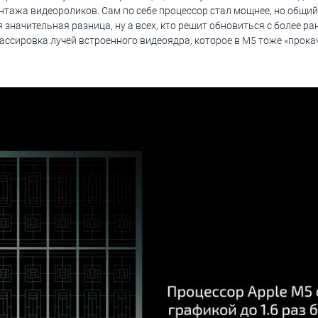
онтажа видеороликов. Сам по себе процессор стал мощнее, но общий 
 значительная разница, ну а всех, кто решит обновиться с более р
ассировка лучей встроенного видеоядра, которое в M5 тоже «прока