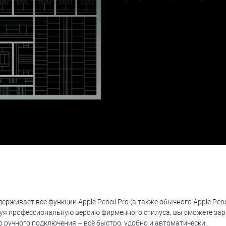
рживает все функции Apple Pencil Pro (а также обычного Apple Pencil
уя профессиональную версию фирменного стилуса, вы сможете заря
о ручного подключения – всё быстро, удобно и автоматически.