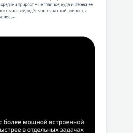
средний прирост – не главное, куда интереснее
анних моделей, ждёт многократный прирост, а
чалось».