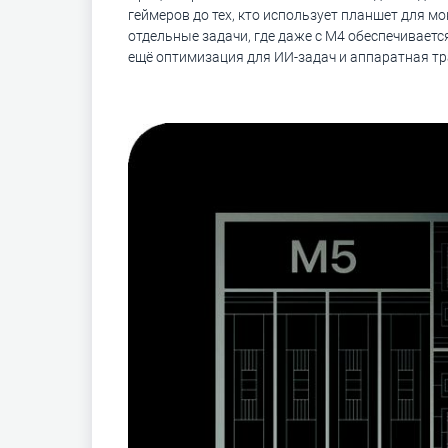
геймеров до тех, кто использует планшет для м
отдельные задачи, где даже с M4 обеспечивается
ещё оптимизация для ИИ-задач и аппаратная тр