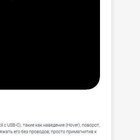
 с USB-C), такие как наведение (Hover), поворот,
жать его без проводов, просто примагнитив к