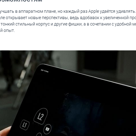
лучшать в аппаратном плане, но каждый раз Apple удаётся удивлять.
деле открывает новые перспективы, ведь вдобавок к увеличенной п
онкий стильный корпус и другие фишки, а в сочетании с удобной мн
й опыт.