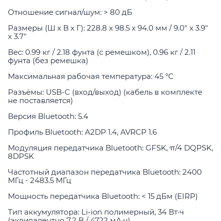
Отношение сигнал/шум: > 80 дБ
Размеры (Ш x В x Г): 228.8 x 98.5 x 94.0 мм / 9.0" x 3.9"
x 3.7"
Вес: 0.99 кг / 2.18 фунта (с ремешком), 0.96 кг / 2.11
фунта (без ремешка)
Максимальная рабочая температура: 45 °C
Разъёмы: USB-C (вход/выход) (кабель в комплекте
не поставляется)
Версия Bluetooth: 5.4
Профиль Bluetooth: A2DP 1.4, AVRCP 1.6
Модуляция передатчика Bluetooth: GFSK, π/4 DQPSK,
8DPSK
Частотный диапазон передатчика Bluetooth: 2400
МГц - 2483.5 МГц
Мощность передатчика Bluetooth: < 15 дБм (EIRP)
Тип аккумулятора: Li-ion полимерный, 34 Вт·ч
(эквивалентно 7.2 В / 4722 мА·ч)