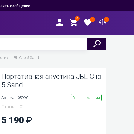
вить сообщение
0
0
0
тика JBL Clip 5 Sand
Портативная акустика JBL Clip
5 Sand
Есть в наличии
Артикул:
05990
Отзывы
(0)
5 190