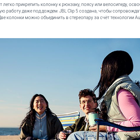
ет легко прикрепить колонку к рюкзаку, поясу или велосипеду, ос
ю работу даже под дождем. JBL Clip 5 создана, чтобы сопровождат
Две колонки можно объединить в стереопару за счёт технологии Au