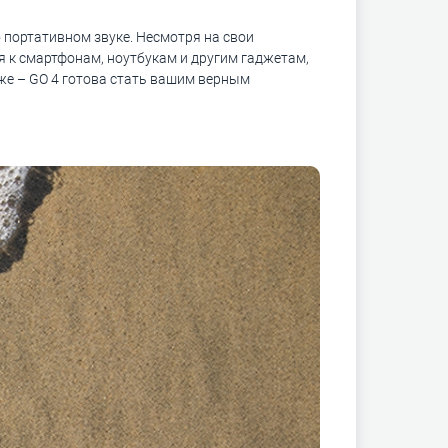
о портативном звуке. Несмотря на свои
я к смартфонам, ноутбукам и другим гаджетам,
яже – GO 4 готова стать вашим верным