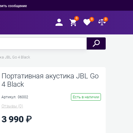
вить сообщение
0
0
0
а JBL Go 4 Black
Портативная акустика JBL Go
4 Black
Есть в наличии
Артикул:
06002
Отзывы
(0)
3 990