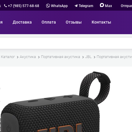
к
+7 (985) 577-68-68
WhatsApp
Telegram
Max
Отпра
ия
Доставка
Оплата
Отзывы
Контакты
Каталог
Акустика
Портативная акустика
JBL
Портативная акустик